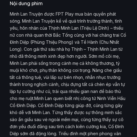
Nội dung phim
Minh Lan Truyện được FPT Play mua bản quyền phát
sóng. Minh Lan Truyện kể về quá trình trưởng thành, tình
yêu, hôn nhân của Thịnh Minh Lan (Triệu Lệ Dĩnh) – thiếu
nữ con nhà quan thời Bắc Tống cùng với hai chàng trai Cố
Đình Diệp (Phùng Thiệu Phong) và Tề Hành (Chu Nhất
Long). Con gái thứ sáu nhà họ Thịnh – Thịnh Minh Lan từ
nhỏ đã thông minh xinh đẹp hơn người. Sớm mồ côi mẹ,
Minh Lan phải sống trong cảnh mẹ cả không thương, tỷ
muội khó chơi, phụ thân không coi trọng. Nàng che giấu
tất cả thông tuệ, vùi lấp sự bén nhọn, nhẫn nhục trưởng
thành trong nghịch cảnh, chịu đựng tất cả chèn ép vẫn tự
lập tự cường như cũ, trải qua nhiều gian nan để báo thù
cho mẹ ruột.Minh Lan quen biết nhị công tử Ninh Viễn Hầu
Cổ Đình Diệp. Cố Đình Diệp từng giúp đỡ, cũng từng gây
khó dễ với Minh Lan. Từng thấy được sự thông minh sắc
sảo ẩn giấu sau vẻ ngoài mềm mại, cũng từng thấy sự cô
đơn yếu đuối đằng sau tính cách kiên cường kia, Cố Đình
Diệp sớm đã động lòng. Triều đình một phen phong vân