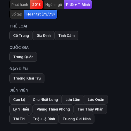
Phát hành
2018
Ngôn ngữ
P.đề + T.Minh
Số tập
Hoàn tất (73/73)
THỂ LOẠI
Cổ Trang
Gia Đình
Tình Cảm
QUỐC GIA
Trung Quốc
ĐẠO DIỄN
Trương Khai Trụ
DIỄN VIÊN
Cao Lộ
Chu Nhất Long
Lưu Lâm
Lưu Quân
Lý Y Hiểu
Phùng Thiệu Phong
Tào Thúy Phân
Thi Thi
Triệu Lệ Dĩnh
Trương Giai Ninh