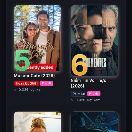
5
6
Musafir Cafe
(2026)
Niềm Tin Vô Thực
Hoàn tất (8/8)
Phụ đề
(2026)
▷ 10,036 lượt xem
Phim Lẻ
Phụ đề
▷ 10,026 lượt xem