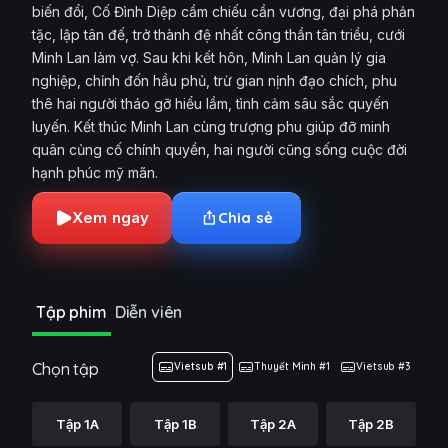
biến đổi, Cố Đình Diệp cầm chiếu cần vương, đại phá phản
tặc, lập tân đế, trở thành đệ nhất công thần tân triều, cưới
Minh Lan làm vợ. Sau khi kết hôn, Minh Lan quản lý gia
nghiệp, chỉnh đốn hầu phủ, trừ gian nịnh đạo chích, phu
thê hai người tháo gỡ hiểu lầm, tình cảm sâu sắc quyến
luyến. Kết thúc Minh Lan cùng trượng phu giúp đỡ minh
quân củng cố chính quyền, hai người cũng sống cuộc đời
hạnh phúc mỹ mãn.
Xem ngay
Chia sẻ
Tập phim
Diễn viên
Chọn tập
Vietsub #1
Thuyết Minh #1
Vietsub #3
Tập 1A
Tập 1B
Tập 2A
Tập 2B