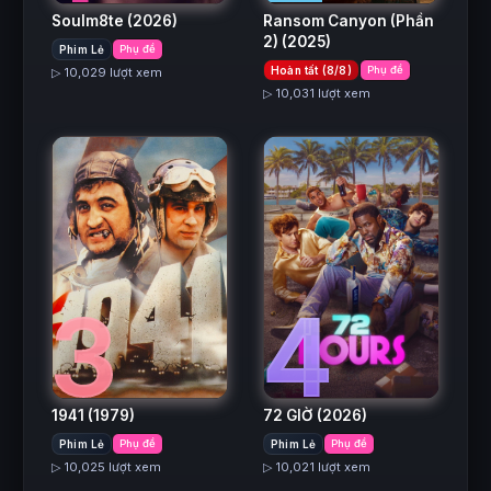
Ransom Canyon (Phần
Soulm8te
(2026)
2)
(2025)
Phim Lẻ
Phụ đề
Hoàn tất (8/8)
Phụ đề
▷ 10,029 lượt xem
▷ 10,031 lượt xem
3
4
1941
(1979)
72 GIỜ
(2026)
Phim Lẻ
Phụ đề
Phim Lẻ
Phụ đề
▷ 10,025 lượt xem
▷ 10,021 lượt xem