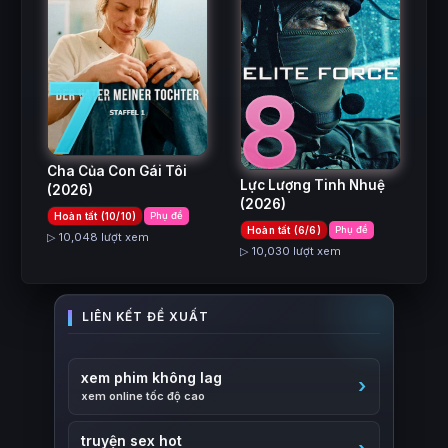
7
8
Cha Của Con Gái Tôi
Lực Lượng Tinh Nhuệ
(2026)
(2026)
Hoàn tất (10/10)
Phụ đề
Hoàn tất (6/6)
Phụ đề
▷ 10,048 lượt xem
▷ 10,030 lượt xem
xem phim không lag
xem online tốc độ cao
truyện sex hot