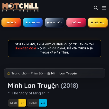
🔒︎ HỘI KÍN
☰ TELEGRAM
🍿 PHIM CHÙA
💃 GÁI GÚ
⚽ THỂ THAO
XEM PHIM MỚI, PHIM HOT VÀ PHIM ĐƯỢC YÊU THÍCH TẠI
PHIMABC.COM
, NỘI DUNG ĐA DẠNG, DỄ XEM TRÊN ĐIỆN
THOẠI VÀ MÁY TÍNH.
Trang chủ
Phim Bộ
🎬
Minh Lan Truyện
Minh Lan Truyện
(2018)
The Story of Minglan
IMDB
8.1
TMDB
7.3